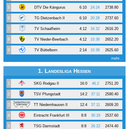
5
DTV Die Kängurus
6:10
24:24
2738.80
6
TG Dietzenbach II
6:10
20:28
2737.60
7
TV Schaafheim
4:12
16:32
2616.20
8
TV Nieder-Beerbach
4:12
10:38
2652.20
9
TV Büttelborn
2:14
10:38
2625.60
mehr...
1. Landesliga Hessen
1
SKG Rodgau II
16:0
46:2
2751.20
2
TSV Pfungstadt
14:2
37:11
2590.40
3
TT Niedernhausen II
12:4
37:11
2609.20
4
Eintracht Frankfurt III
8:8
30:18
2537.60
5
TSG Darmstadt
8:8
26:22
2474.40