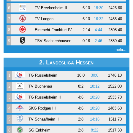
6
TV Breckenheim II
6:10
18:30
2426.60
7
TV Langen
6:10
16:32
2455.40
8
Eintracht Frankfurt IV
2:14
4:44
2308.40
9
TSV Sachsenhausen
0:16
2:46
2339.40
mehr...
2. Landesliga Hessen
1
TG Rüsselsheim
10:0
30:0
1746.10
2
TV Buchenau
8:2
18:12
1522.00
3
TG Rüsselsheim II
4:6
10:20
1533.70
4
SKG Rodgau III
4:6
10:20
1483.60
5
TV Schaafheim II
2:8
14:16
1511.70
6
SG Enkheim
2:8
8:22
1517.30