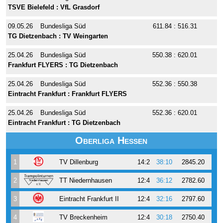
TSVE Bielefeld : VfL Grasdorf
09.05.26
Bundesliga Süd
611.84 : 516.31
TG Dietzenbach : TV Weingarten
25.04.26
Bundesliga Süd
550.38 : 620.01
Frankfurt FLYERS : TG Dietzenbach
25.04.26
Bundesliga Süd
552.36 : 550.38
Eintracht Frankfurt : Frankfurt FLYERS
25.04.26
Bundesliga Süd
552.36 : 620.01
Eintracht Frankfurt : TG Dietzenbach
Oberliga Hessen
1
TV Dillenburg
14:2
38:10
2845.20
2
TT Niedernhausen
12:4
36:12
2782.60
3
Eintracht Frankfurt II
12:4
32:16
2797.60
4
TV Breckenheim
12:4
30:18
2750.40