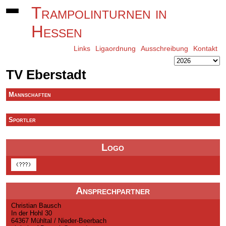
Trampolinturnen in
Hessen
Links
Ligaordnung
Ausschreibung
Kontakt
TV Eberstadt
Mannschaften
Sportler
Logo
Ansprechpartner
Christian Bausch
In der Hohl 30
64367 Mühltal / Nieder-Beerbach