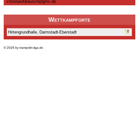
christianABausch@gmx.de
Wettkampforte
Hirtengrundhalle, Darmstadt-Eberstadt
© 2026 by trampolin-liga.de