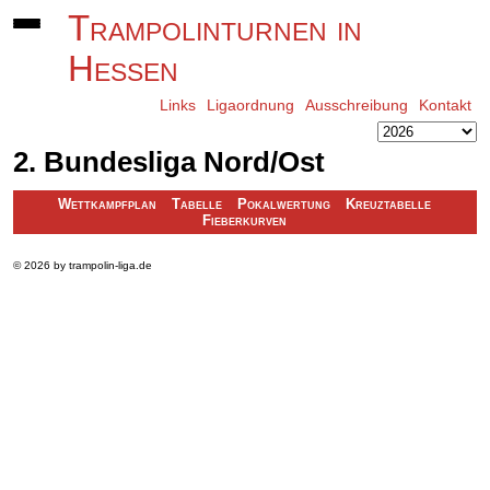
Trampolinturnen in
Hessen
Links
Ligaordnung
Ausschreibung
Kontakt
2. Bundesliga Nord/Ost
Wettkampfplan
Tabelle
Pokalwertung
Kreuztabelle
Fieberkurven
© 2026 by trampolin-liga.de