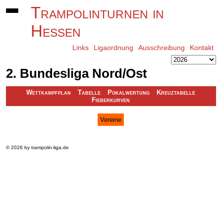
Trampolinturnen in
Hessen
Links
Ligaordnung
Ausschreibung
Kontakt
2. Bundesliga Nord/Ost
Wettkampfplan
Tabelle
Pokalwertung
Kreuztabelle
Fieberkurven
Vereine
© 2026 by trampolin-liga.de