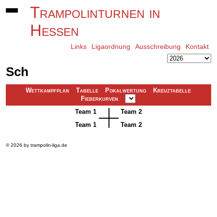
Trampolinturnen in
Hessen
Links
Ligaordnung
Ausschreibung
Kontakt
Sch
Wettkampfplan
Tabelle
Pokalwertung
Kreuztabelle
Fieberkurven
Team 1
Team 2
Team 1
Team 2
© 2026 by trampolin-liga.de