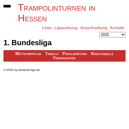
Trampolinturnen in
Hessen
Links
Ligaordnung
Ausschreibung
Kontakt
1. Bundesliga
Wettkampfplan
Tabelle
Pokalwertung
Kreuztabelle
Fieberkurven
© 2026 by trampolin-liga.de