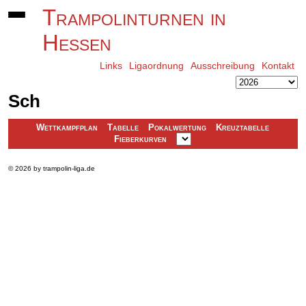
Trampolinturnen in
Hessen
Links
Ligaordnung
Ausschreibung
Kontakt
Sch
Wettkampfplan
Tabelle
Pokalwertung
Kreuztabelle
Fieberkurven
© 2026 by trampolin-liga.de