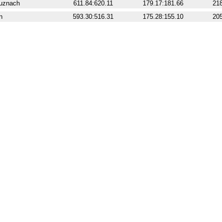
uznach
611.84:620.11
179.17:181.66
218
n
593.30:516.31
175.28:155.10
205