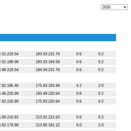
Kür
Finale
Durch.
Punkte
.01:218.54
183.03:215.79
0:6
0:2
.01:188.98
183.03:194.59
0:6
0:2
.98:218.54
194.59:215.79
0:6
0:2
Kür
Finale
Durch.
Punkte
.82:196.46
175.83:193.49
4:2
2:0
.46:220.99
193.49:220.64
0:6
0:2
.82:220.99
175.83:220.64
0:6
0:2
Kür
Finale
Durch.
Punkte
.00:216.82
213.02:221.63
0:6
0:2
.82:179.99
213.85:181.22
6:0
2:0