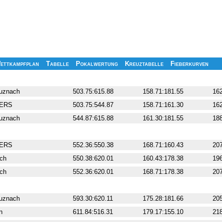
ettkampfplan
Tabelle
Pokalwertung
Kreuztabelle
Fieberkurven
Enderg.
Pflicht
uznach
503.75:615.88
158.71:181.55
162
YERS
503.75:544.87
158.71:161.30
162
uznach
544.87:615.88
161.30:181.55
188
Enderg.
Pflicht
YERS
552.36:550.38
168.71:160.43
207
ch
550.38:620.01
160.43:178.38
196
ch
552.36:620.01
168.71:178.38
207
Enderg.
Pflicht
uznach
593.30:620.11
175.28:181.66
205
n
611.84:516.31
179.17:155.10
218