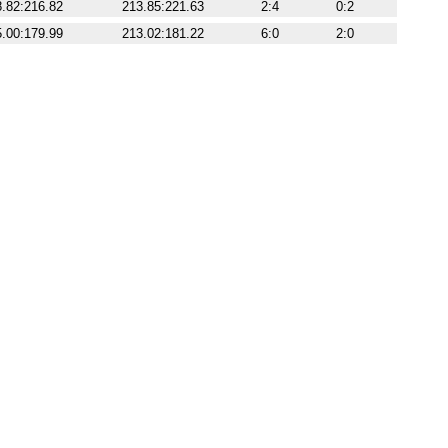
.82:216.82
213.85:221.63
2:4
0:2
.00:179.99
213.02:181.22
6:0
2:0