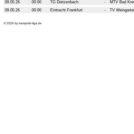
09.05.26
00:00
TG Dietzenbach
-
MTV Bad Kre
09.05.26
00:00
Eintracht Frankfurt
-
TV Weingarte
© 2026 by trampolin-liga.de