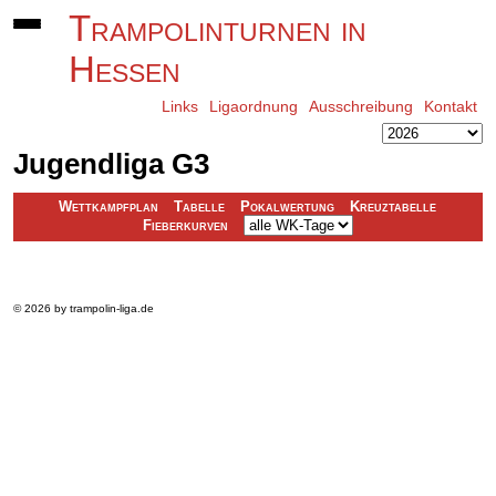
Trampolinturnen in
Hessen
Links
Ligaordnung
Ausschreibung
Kontakt
Jugendliga G3
Wettkampfplan
Tabelle
Pokalwertung
Kreuztabelle
Fieberkurven
© 2026 by trampolin-liga.de