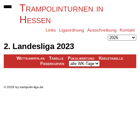
Trampolinturnen in
Hessen
Links
Ligaordnung
Ausschreibung
Kontakt
2. Landesliga 2023
Wettkampfplan
Tabelle
Pokalwertung
Kreuztabelle
Fieberkurven
© 2026 by trampolin-liga.de