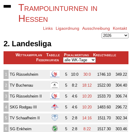
Trampolinturnen in
Hessen
Links
Ligaordnung
Ausschreibung
Kontakt
2. Landesliga
Wettkampfplan
Tabelle
Pokalwertung
Kreuztabelle
Fieberkurven
1
TG Rüsselsheim
5
10:0
30:0
1746.10
349.22
2
TV Buchenau
5
8:2
18:12
1522.00
304.40
3
TG Rüsselsheim II
5
4:6
10:20
1533.70
306.74
4
SKG Rodgau III
5
4:6
10:20
1483.60
296.72
5
TV Schaafheim II
5
2:8
14:16
1511.70
302.34
6
SG Enkheim
5
2:8
8:22
1517.30
303.46