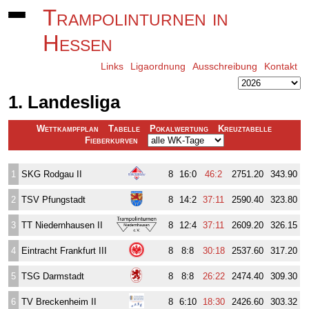
Trampolinturnen in
Hessen
Links
Ligaordnung
Ausschreibung
Kontakt
1. Landesliga
Wettkampfplan
Tabelle
Pokalwertung
Kreuztabelle
Fieberkurven
1
SKG Rodgau II
8
16:0
46:2
2751.20
343.90
2
TSV Pfungstadt
8
14:2
37:11
2590.40
323.80
3
TT Niedernhausen II
8
12:4
37:11
2609.20
326.15
4
Eintracht Frankfurt III
8
8:8
30:18
2537.60
317.20
5
TSG Darmstadt
8
8:8
26:22
2474.40
309.30
6
TV Breckenheim II
8
6:10
18:30
2426.60
303.32