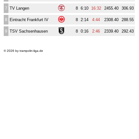
7
TV Langen
8
6:10
16:32
2455.40
306.93
8
Eintracht Frankfurt IV
8
2:14
4:44
2308.40
288.55
9
TSV Sachsenhausen
8
0:16
2:46
2339.40
292.43
© 2026 by trampolin-liga.de