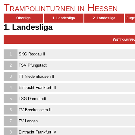
Trampolinturnen in Hessen
Oberliga
1. Landesliga
2. Landesliga
Juge
1. Landesliga
Wettkampfp
1
SKG Rodgau II
2
TSV Pfungstadt
3
TT Niedernhausen II
4
Eintracht Frankfurt III
5
TSG Darmstadt
6
TV Breckenheim II
7
TV Langen
8
Eintracht Frankfurt IV