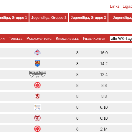
Links
Liga
ndliga, Gruppe 1
Jugendliga, Gruppe 2
Jugendliga, Gruppe 3
Jugendliga,
lan
Tabelle
Pokalwertung
Kreuztabelle
Fieberkurven
8
16:0
8
14:2
8
12:4
8
8:8
8
8:8
8
6:10
8
6:10
8
2:14