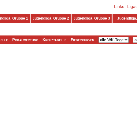
Links
Liga
ndliga, Gruppe 1
Jugendliga, Gruppe 2
Jugendliga, Gruppe 3
Jugendliga,
elle
Pokalwertung
Kreuztabelle
Fieberkurven
Verein