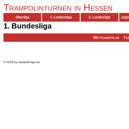
Trampolinturnen in Hessen
Oberliga
1. Landesliga
2. Landesliga
Juge
1. Bundesliga
Wettkampfplan
Tab
Platz
Name
© 2026 by trampolin-liga.de