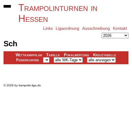
Trampolinturnen in
Hessen
Links
Ligaordnung
Ausschreibung
Kontakt
Sch
Wettkampfplan
Tabelle
Pokalwertung
Kreuztabelle
Fieberkurven
Platz
Name
Verein
Gesamt
© 2026 by trampolin-liga.de