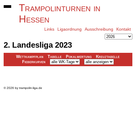
Trampolinturnen in
Hessen
Links
Ligaordnung
Ausschreibung
Kontakt
2. Landesliga 2023
Wettkampfplan
Tabelle
Pokalwertung
Kreuztabelle
Fieberkurven
Platz
Name
Verein
Gesamt
© 2026 by trampolin-liga.de