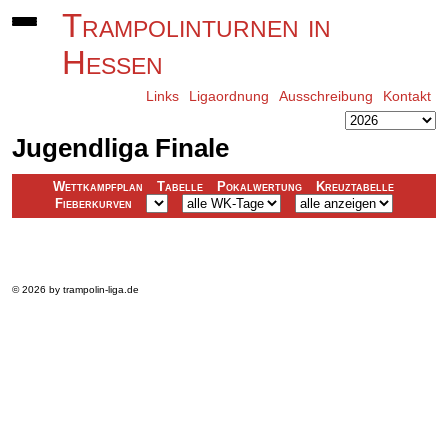
Trampolinturnen in
Hessen
Links
Ligaordnung
Ausschreibung
Kontakt
Jugendliga Finale
Wettkampfplan
Tabelle
Pokalwertung
Kreuztabelle
Fieberkurven
Platz
Name
Verein
Gesamt
© 2026 by trampolin-liga.de