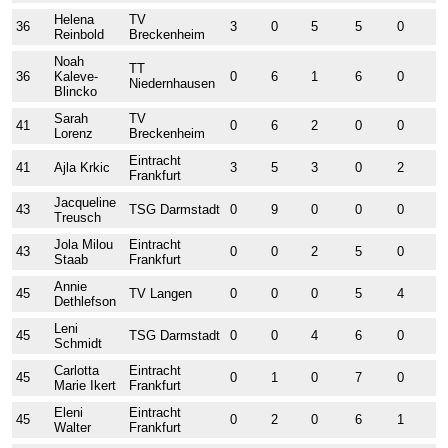
Helena
TV
36
3
0
5
5
0
0
Reinbold
Breckenheim
Noah
TT
36
Kaleve-
0
6
1
6
0
0
Niedernhausen
Blincko
Sarah
TV
41
0
6
2
0
0
0
Lorenz
Breckenheim
Eintracht
41
Ajla Krkic
3
5
3
0
2
3
Frankfurt
Jacqueline
43
TSG Darmstadt
0
9
0
0
0
0
Treusch
Jola Milou
Eintracht
43
0
0
2
5
0
4
Staab
Frankfurt
Annie
45
TV Langen
0
0
0
5
4
0
Dethlefson
Leni
45
TSG Darmstadt
0
0
4
6
0
4
Schmidt
Carlotta
Eintracht
45
0
1
0
7
0
0
Marie Ikert
Frankfurt
Eleni
Eintracht
45
0
2
0
6
1
0
Walter
Frankfurt