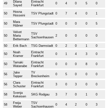
Dilana
Eintracht
49
0
4
0
5
0
2
Sayed
Frankfurt
Hosna
50
TSV Pfungstadt
0
7
4
0
1
0
Hosseini
Mara
50
TSV Pfungstadt
0
0
0
0
5
0
Hübner
Velvet
TSV
50
Maria
2
0
0
0
0
1
Sachsenhausen
Bettermann
50
Erik Bach
TSG Darmstadt
0
2
0
1
0
4
Noah
Eintracht
50
0
1
4
3
0
0
Kramer
Frankfurt
Tamaki
Eintracht
50
0
0
0
8
0
0
Watanabe
Frankfurt
Jake
TV
56
0
5
0
0
0
0
Tepper
Breckenheim
Clara
Eintracht
56
3
0
3
0
0
5
Schuster
Frankfurt
Svenja
58
SKG Rodgau
3
7
0
1
0
0
Kekeisen
Freija
TSV
58
0
4
2
0
3
0
Weber
Sachsenhausen