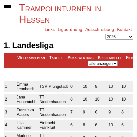
Trampolinturnen in
Hessen
Links
Ligaordnung
Ausschreibung
Kontakt
1. Landesliga
Wettkampfplan
Tabelle
Pokalwertung
Kreuztabelle
Fiebe
Platz
Name
Verein
PFU0
LAN0
ROG2
SAC0
DAR0
B
Emma
1
TSV Pfungstadt
0
10
9
10
10
1
Leonhardt
Jana
TT
2
8
10
10
10
10
1
Honomichl
Niedernhausen
Fransiska
TT
3
7
9
6
9
8
8
Pauers
Niedernhausen
Lilia
Eintracht
4
6
8
6
10
6
9
Kammer
Frankfurt
Marlene
TT