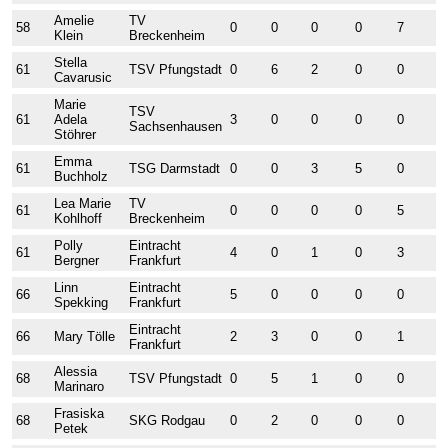
Amelie
TV
58
0
0
0
0
7
0
Klein
Breckenheim
Stella
61
TSV Pfungstadt
0
6
2
0
0
0
Cavarusic
Marie
TSV
61
Adela
3
0
0
0
0
2
Sachsenhausen
Stöhrer
Emma
61
TSG Darmstadt
0
0
3
5
0
0
Buchholz
Lea Marie
TV
61
0
0
0
0
5
0
Kohlhoff
Breckenheim
Polly
Eintracht
61
4
0
1
0
3
0
Bergner
Frankfurt
Linn
Eintracht
66
5
0
0
0
0
0
Spekking
Frankfurt
Eintracht
66
Mary Tölle
2
3
0
0
1
1
Frankfurt
Alessia
68
TSV Pfungstadt
0
5
1
0
0
0
Marinaro
Frasiska
68
SKG Rodgau
0
2
0
0
0
3
Petek