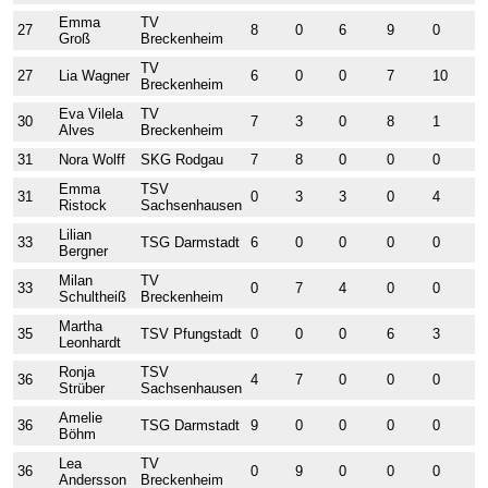
Emma
TV
27
8
0
6
9
0
0
Groß
Breckenheim
TV
27
Lia Wagner
6
0
0
7
10
0
Breckenheim
Eva Vilela
TV
30
7
3
0
8
1
0
Alves
Breckenheim
31
Nora Wolff
SKG Rodgau
7
8
0
0
0
0
Emma
TSV
31
0
3
3
0
4
0
Ristock
Sachsenhausen
Lilian
33
TSG Darmstadt
6
0
0
0
0
6
Bergner
Milan
TV
33
0
7
4
0
0
0
Schultheiß
Breckenheim
Martha
35
TSV Pfungstadt
0
0
0
6
3
4
Leonhardt
Ronja
TSV
36
4
7
0
0
0
4
Strüber
Sachsenhausen
Amelie
36
TSG Darmstadt
9
0
0
0
0
0
Böhm
Lea
TV
36
0
9
0
0
0
0
Andersson
Breckenheim