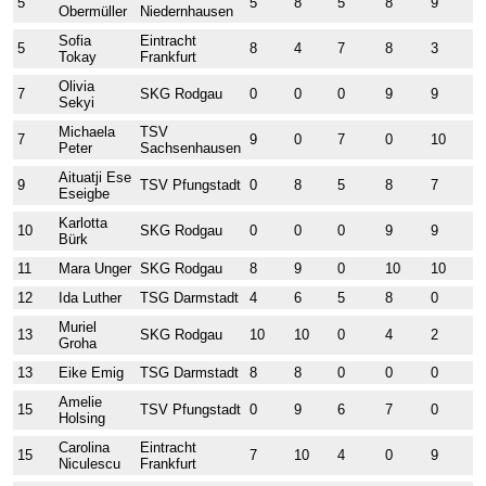
5
5
8
5
8
9
9
Obermüller
Niedernhausen
Sofia
Eintracht
5
8
4
7
8
3
1
Tokay
Frankfurt
Olivia
7
SKG Rodgau
0
0
0
9
9
9
Sekyi
Michaela
TSV
7
9
0
7
0
10
1
Peter
Sachsenhausen
Aituatji Ese
9
TSV Pfungstadt
0
8
5
8
7
9
Eseigbe
Karlotta
10
SKG Rodgau
0
0
0
9
9
8
Bürk
11
Mara Unger
SKG Rodgau
8
9
0
10
10
0
12
Ida Luther
TSG Darmstadt
4
6
5
8
0
8
Muriel
13
SKG Rodgau
10
10
0
4
2
1
Groha
13
Eike Emig
TSG Darmstadt
8
8
0
0
0
9
Amelie
15
TSV Pfungstadt
0
9
6
7
0
5
Holsing
Carolina
Eintracht
15
7
10
4
0
9
8
Niculescu
Frankfurt