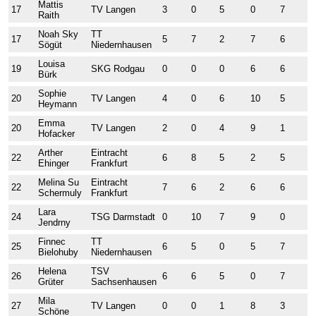
Mattis
17
TV Langen
3
0
5
0
7
1
Raith
Noah Sky
TT
17
5
7
2
7
6
5
Sögüt
Niedernhausen
Louisa
19
SKG Rodgau
0
0
0
6
6
7
Bürk
Sophie
20
TV Langen
4
0
6
10
5
2
Heymann
Emma
20
TV Langen
2
0
4
9
1
9
Hofacker
Arther
Eintracht
22
6
8
5
2
5
6
Ehinger
Frankfurt
Melina Su
Eintracht
22
7
6
2
6
6
5
Schermuly
Frankfurt
Lara
24
TSG Darmstadt
0
10
7
9
0
0
Jendrny
Finnec
TT
25
6
5
0
5
7
6
Bielohuby
Niedernhausen
Helena
TSV
26
6
6
5
0
7
6
Grüter
Sachsenhausen
Mila
27
TV Langen
0
0
1
8
3
4
Schöne