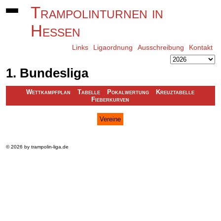
Trampolinturnen in
Hessen
Links
Ligaordnung
Ausschreibung
Kontakt
1. Bundesliga
Wettkampfplan
Tabelle
Pokalwertung
Kreuztabelle
Fieberkurven
Vereine
© 2026 by trampolin-liga.de