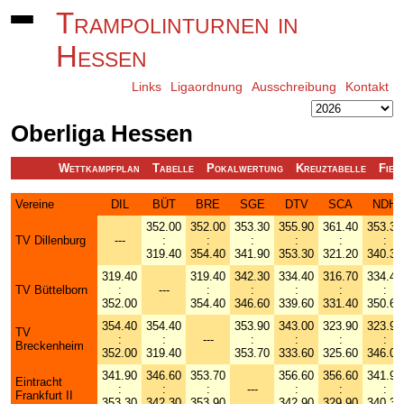
Trampolinturnen in
Hessen
Links
Ligaordnung
Ausschreibung
Kontakt
Oberliga Hessen
Wettkampfplan
Tabelle
Pokalwertung
Kreuztabelle
Fieb
Vereine
DIL
BÜT
BRE
SGE
DTV
SCA
NDH
352.00
352.00
353.30
355.90
361.40
353.30
TV Dillenburg
---
:
:
:
:
:
:
319.40
354.40
341.90
353.30
321.20
340.30
319.40
319.40
342.30
334.40
316.70
334.40
TV Büttelborn
:
---
:
:
:
:
:
352.00
354.40
346.60
339.60
331.40
350.60
354.40
354.40
353.90
343.00
323.90
323.90
TV
:
:
---
:
:
:
:
Breckenheim
352.00
319.40
353.70
333.60
325.60
346.00
341.90
346.60
353.70
356.60
356.60
341.90
Eintracht
:
:
:
---
:
:
:
Frankfurt II
353.30
342.30
353.90
342.90
329.90
340.30