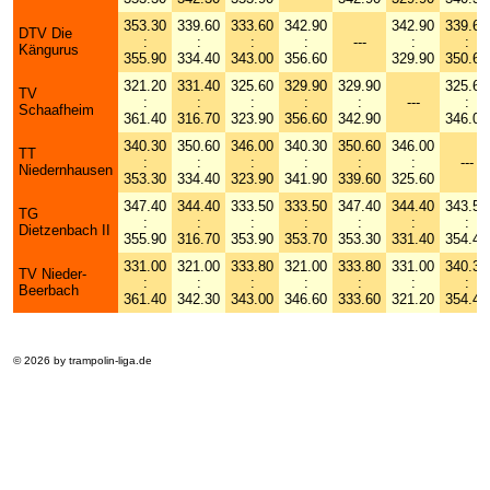
353.30
339.60
333.60
342.90
342.90
339.60
DTV Die
:
:
:
:
---
:
:
Kängurus
355.90
334.40
343.00
356.60
329.90
350.60
321.20
331.40
325.60
329.90
329.90
325.60
TV
:
:
:
:
:
---
:
Schaafheim
361.40
316.70
323.90
356.60
342.90
346.00
340.30
350.60
346.00
340.30
350.60
346.00
TT
:
:
:
:
:
:
---
Niedernhausen
353.30
334.40
323.90
341.90
339.60
325.60
347.40
344.40
333.50
333.50
347.40
344.40
343.50
TG
:
:
:
:
:
:
:
Dietzenbach II
355.90
316.70
353.90
353.70
353.30
331.40
354.40
331.00
321.00
333.80
321.00
333.80
331.00
340.30
TV Nieder-
:
:
:
:
:
:
:
Beerbach
361.40
342.30
343.00
346.60
333.60
321.20
354.40
© 2026 by trampolin-liga.de