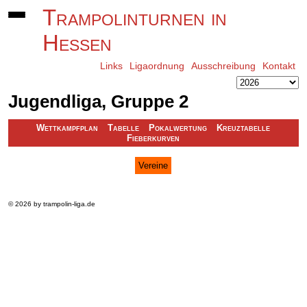
Trampolinturnen in
Hessen
Links
Ligaordnung
Ausschreibung
Kontakt
Jugendliga, Gruppe 2
Wettkampfplan
Tabelle
Pokalwertung
Kreuztabelle
Fieberkurven
Vereine
© 2026 by trampolin-liga.de