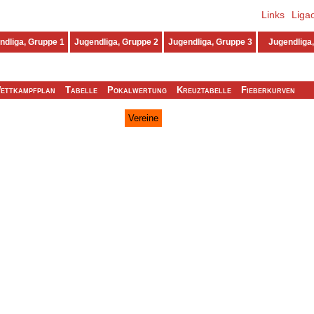
Links
Liga
ndliga, Gruppe 1
Jugendliga, Gruppe 2
Jugendliga, Gruppe 3
Jugendliga,
ettkampfplan
Tabelle
Pokalwertung
Kreuztabelle
Fieberkurven
Vereine