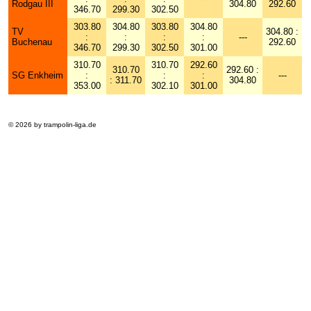
Rodgau III
304.80
292.60
346.70
299.30
302.50
303.80
304.80
303.80
304.80
TV
304.80 :
:
:
:
:
---
Buchenau
292.60
346.70
299.30
302.50
301.00
310.70
310.70
292.60
310.70
292.60 :
SG Enkheim
:
:
:
---
: 311.70
304.80
353.00
302.10
301.00
© 2026 by trampolin-liga.de