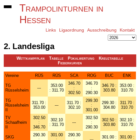
Trampolinturnen in
Hessen
Links
Ligaordnung
Ausschreibung
Kontakt
2. Landesliga
Wettkampfplan
Tabelle
Pokalwertung
Kreuztabelle
Fieberkurven
Vereine
RÜS
RÜS
SCA
ROG
BUC
ENK
346.70
346.70
TG
353.00
346.70 :
353.00 :
---
:
:
Rüsselsheim
: 311.70
303.80
310.70
302.50
290.30
TG
299.30
311.70 :
311.70 :
299.30 :
311.70 :
Rüsselsheim
---
:
353.00
302.10
304.80
310.70
II
301.00
TV
302.50
302.50
302.10
302.50 :
302.10 :
Schaafheim
:
---
:
: 311.70
303.80
310.70
II
346.70
290.30
290.30
301.00
290.30
SKG
301.00 :
301.00 :
:
:
:
---