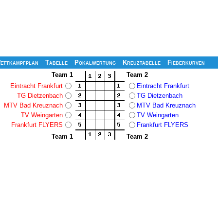
ettkampfplan
Tabelle
Pokalwertung
Kreuztabelle
Fieberkurven
Team 1
Team 2
Eintracht Frankfurt
Eintracht Frankfurt
TG Dietzenbach
TG Dietzenbach
MTV Bad Kreuznach
MTV Bad Kreuznach
TV Weingarten
TV Weingarten
Frankfurt FLYERS
Frankfurt FLYERS
Team 1
Team 2